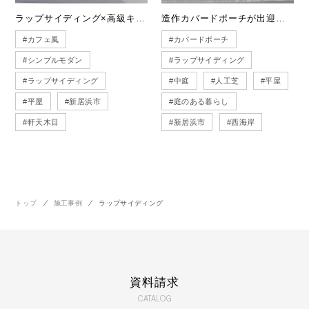
ラップサイディング×高級キッチン｜インテリア輝く平屋
造作カバードポーチが出迎える西海岸風の家
#カフェ風
#カバードポーチ
#シンプルモダン
#ラップサイディング
#ラップサイディング
#中庭
#人工芝
#平屋
#平屋
#新居浜市
#庭のある暮らし
#軒天木目
#新居浜市
#西海岸
トップ
施工事例
ラップサイディング
資料請求
CATALOG