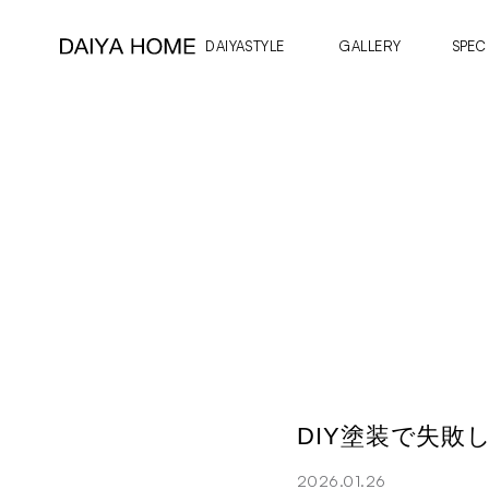
DAIYASTYLE
GALLERY
SPEC
DIY塗装で失
2026.01.26