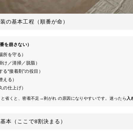
塗装の基本工程（順番が命）
番を崩さない）
場所を守る）
掛け／清掃／脱脂）
する“接着剤”の役目）
整える）
久の仕上げ）
と省くと、密着不足→剥がれ の原因になりやすいです。迷ったら
入
基本（ここで8割決まる）