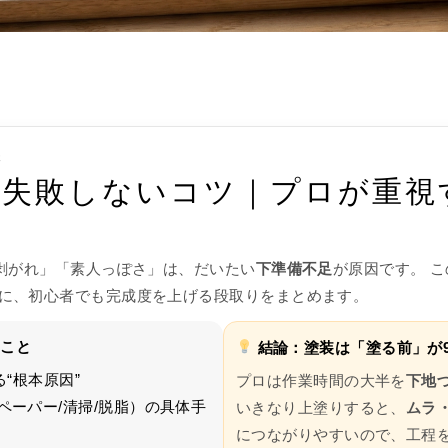
夫
装で失敗しないコツ｜プロが重視
「剥がれ」「素人っぽさ」は、だいたい
下準備不足
が原因です。 
に、初心者でも完成度を上げる段取りをまとめます。
こと
結論：塗装は「塗る前」が
る“根本原因”
プロは作業時間の大半を
下地
ペーパー/清掃/脱脂）の具体手
いきなり上塗りすると、
ムラ
につながりやすいので、工程