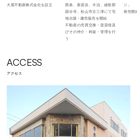
大屋不動産株式会社を設立
西条、新居浜、今治、綾歌郡
ジ」
国分寺、松山市古三津にて宅
発売開
地分譲・建売販売を開始
不動産の売買交換・賃貸借及
びその仲介・斡旋・管理を行
う
ACCESS
アクセス