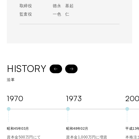
取締役 德永 基起
監査役 一色 仁
HISTORY
沿革
1970
1973
200
昭和45年03月
昭和48年02月
平成13
資本金500万円にて
資本金1,000万円に増資
本格注