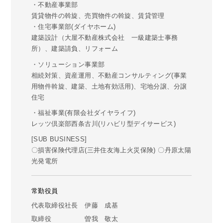
・不動産事業部
賃貸物件の斡旋、売買物件の斡旋、賃貸管理
・住宅事業部(ダイヤホーム)
建築設計（大屋不動産株式会社 一級建築士事務
所）、建築請負、リフォーム
・ソリューション事業部
相続対策、資産運用、不動産コンサルティング(事業
用物件斡旋、建築、土地有効活用)、宅地分譲、分譲
住宅
・福祉事業(有限会社ダイヤライフ)
レッツ倶楽部西条古川(リハビリ型デイサービス)
[SUB BUSINESS]
〇損害保険代理店(三井住友海上火災保険) 〇丹原太陽
光発電所
常勤役員
代表取締役社長 伊藤 成基
取締役 曽我 敬太