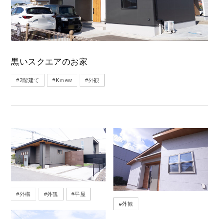
黒いスクエアのお家
#
2階建て
#
Kｍew
#
外観
#
外構
#
外観
#
平屋
#
外観