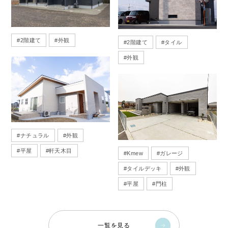
#
2階建て
#
外観
#
2階建て
#
タイル
#
外観
#
ナチュラル
#
外観
#
平屋
#
軒天木目
#
Kmew
#
ガレージ
#
タイルデッキ
#
外観
#
平屋
#
門柱
一覧を見る