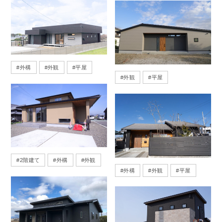
#
外構
#
外観
#
平屋
#
外観
#
平屋
#
2階建て
#
外構
#
外観
#
外構
#
外観
#
平屋