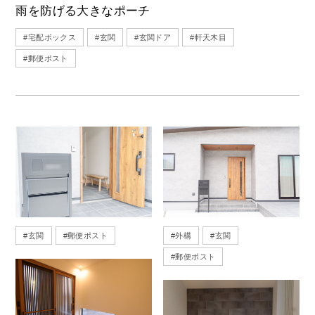
雨を防げる大きなポーチ
#
宅配ボックス
#
玄関
#
玄関ドア
#
軒天木目
#
郵便ポスト
#
玄関
#
郵便ポスト
#
外構
#
玄関
#
郵便ポスト