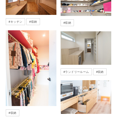
#
キッチン
#
収納
#
収納
#
ランドリールーム
#
収納
#
収納