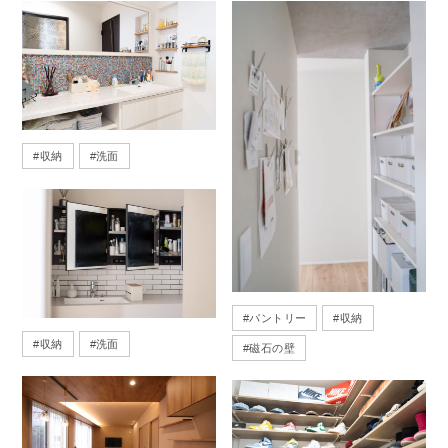
#
収納
#
洗面
#
パントリー
#
収納
#
収納
#
洗面
#
磁石の壁