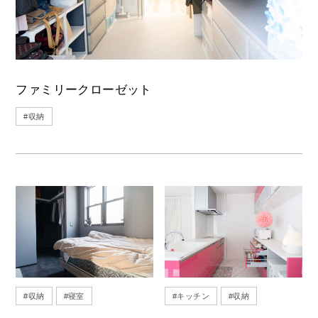
ファミリークローゼット
#
収納
#
収納
#
寝室
#
キッチン
#
収納