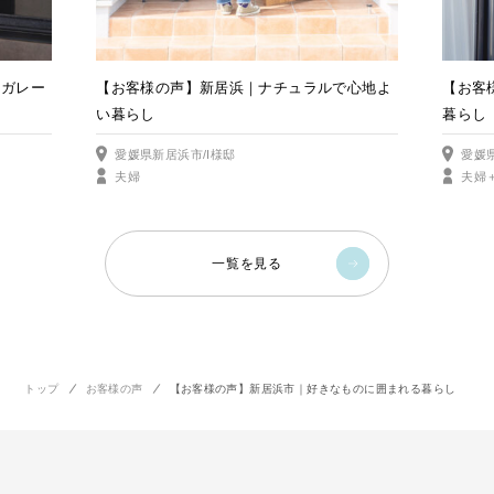
で心地よ
【お客様の声】西条市｜和風の風情と贅沢な
【お客
暮らし
りのあ
愛媛県西条市/I様邸
愛媛県
夫婦＋子供1人
ご夫
一覧を見る
トップ
お客様の声
【お客様の声】新居浜市｜好きなものに囲まれる暮らし