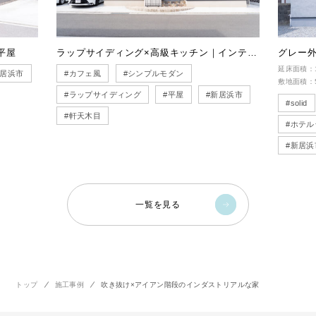
ラップサイディング×高級キッチン｜インテリア輝く平屋
延床面積：117.59㎡【35.57
#カフェ風
#シンプルモダン
敷地面積：504.83㎡【152.7
#ラップサイディング
#平屋
#新居浜市
#solid
#シンプルモ
#軒天木目
#ホテルライク
#平屋
#新居浜市
一覧を見る
トップ
施工事例
吹き抜け×アイアン階段のインダストリアルな家