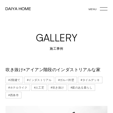
MENU
GALLERY
施工事例
吹き抜け×アイアン階段のインダストリアルな家
#2階建て
#インダストリアル
#ガルバ外壁
#タイルデッキ
#ホテルライク
#人工芝
#吹き抜け
#庭のある暮らし
#西条市