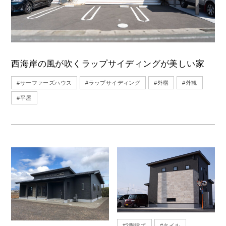
西海岸の風が吹くラップサイディングが美しい家
#
サーファーズハウス
#
ラップサイディング
#
外構
#
外観
#
平屋
#
2階建て
#
タイル