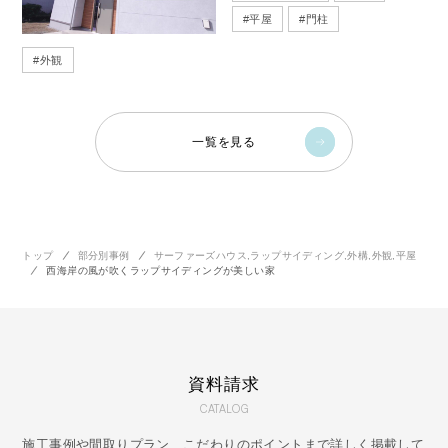
#
平屋
#
門柱
#
外観
一覧を見る
トップ
部分別事例
サーファーズハウス
,
ラップサイディング
,
外構
,
外観
,
平屋
西海岸の風が吹くラップサイディングが美しい家
資料請求
CATALOG
施工事例や間取りプラン、こだわりのポイントまで詳しく掲載して