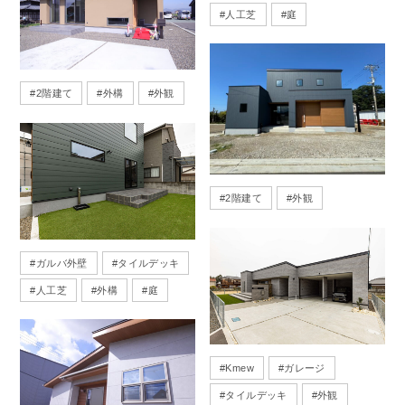
#
人工芝
#
庭
#
2階建て
#
外構
#
外観
#
2階建て
#
外観
#
ガルバ外壁
#
タイルデッキ
#
人工芝
#
外構
#
庭
#
Kmew
#
ガレージ
#
タイルデッキ
#
外観