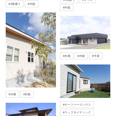
#
2階建て
#
外観
#
外観
#
外構
#
外観
#
平屋
#
外構
#
外観
#
サーファーズハウス
#
ラップサイディング