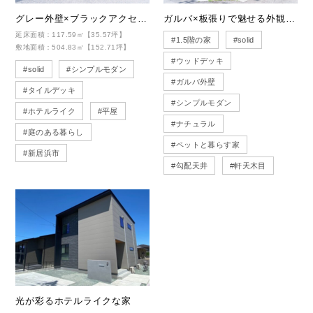
グレー外壁×ブラックアクセント｜ホテルライクな平屋
ガルバ×板張りで魅せる外観美｜素材にこだわった家
延床面積：117.59㎡【35.57坪】
#1.5階の家
#solid
敷地面積：504.83㎡【152.71坪】
#ウッドデッキ
#solid
#シンプルモダン
#ガルバ外壁
#タイルデッキ
#シンプルモダン
#ホテルライク
#平屋
#ナチュラル
#庭のある暮らし
#ペットと暮らす家
#新居浜市
#勾配天井
#軒天木目
光が彩るホテルライクな家